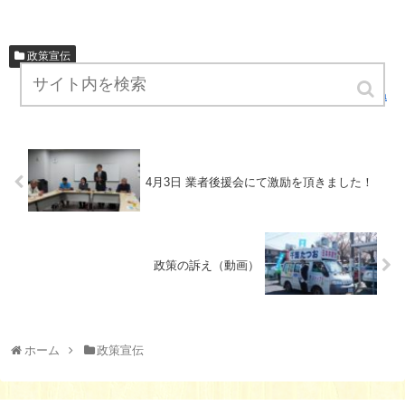
政策宣伝
chiba
4月3日 業者後援会にて激励を頂きました！
政策の訴え（動画）
ホーム
政策宣伝